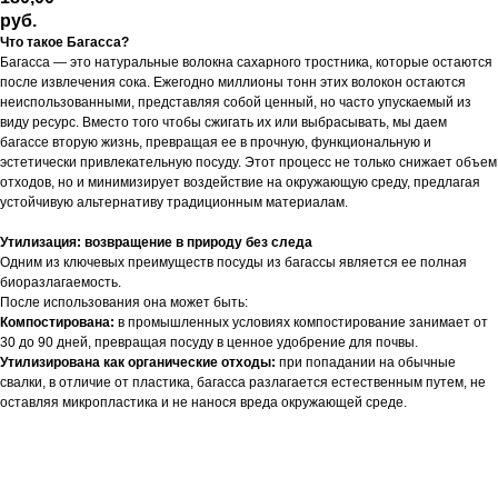
руб.
Что такое Багасса?
Багасса — это натуральные волокна сахарного тростника, которые остаются
после извлечения сока. Ежегодно миллионы тонн этих волокон остаются
неиспользованными, представляя собой ценный, но часто упускаемый из
виду ресурс. Вместо того чтобы сжигать их или выбрасывать, мы даем
багассе вторую жизнь, превращая ее в прочную, функциональную и
эстетически привлекательную посуду. Этот процесс не только снижает объем
отходов, но и минимизирует воздействие на окружающую среду, предлагая
устойчивую альтернативу традиционным материалам.
Утилизация: возвращение в природу без следа
Одним из ключевых преимуществ посуды из багассы является ее полная
биоразлагаемость.
После использования она может быть:
Компостирована:
в промышленных условиях компостирование занимает от
30 до 90 дней, превращая посуду в ценное удобрение для почвы.
Утилизирована как органические отходы:
при попадании на обычные
свалки, в отличие от пластика, багасса разлагается естественным путем, не
оставляя микропластика и не нанося вреда окружающей среде.